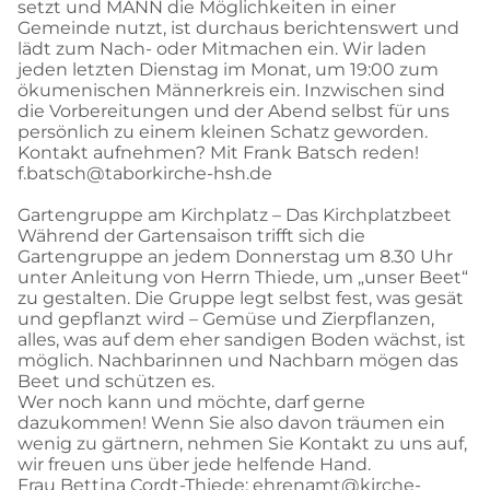
setzt und MANN die Möglichkeiten in einer
Gemeinde nutzt, ist durchaus berichtenswert und
lädt zum Nach- oder Mitmachen ein. Wir laden
jeden letzten Dienstag im Monat, um 19:00 zum
ökumenischen Männerkreis ein. Inzwischen sind
die Vorbereitungen und der Abend selbst für uns
persönlich zu einem kleinen Schatz geworden.
Kontakt aufnehmen? Mit Frank Batsch reden!
f.batsch@taborkirche-hsh.de
Gartengruppe am Kirchplatz – Das Kirchplatzbeet
Während der Gartensaison trifft sich die
Gartengruppe an jedem Donnerstag um 8.30 Uhr
unter Anleitung von Herrn Thiede, um „unser Beet“
zu gestalten. Die Gruppe legt selbst fest, was gesät
und gepflanzt wird – Gemüse und Zierpflanzen,
alles, was auf dem eher sandigen Boden wächst, ist
möglich. Nachbarinnen und Nachbarn mögen das
Beet und schützen es.
Wer noch kann und möchte, darf gerne
dazukommen! Wenn Sie also davon träumen ein
wenig zu gärtnern, nehmen Sie Kontakt zu uns auf,
wir freuen uns über jede helfende Hand.
Frau Bettina Cordt-Thiede: ehrenamt@kirche-