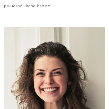
p.wuest@kirche-hsh.de